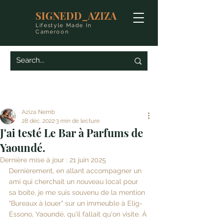
SIGNEDD_AZIZA
Lifestyle Made In
Cameroon
Aziza Nemb
28 déc. 2022
3 min de lecture
J'ai testé Le Bar à Parfums de
Yaoundé.
Dernière mise à jour :
21 juin 2025
Dernièrement, en allant accompagner un 
ami qui cherchait un nouveau local pour 
sa boite, je me suis souvenu de la mention 
"Bureaux à louer" sur un immeuble à Elig-
Essono, Yaoundé, qu'il fallait qu'on visite. À 