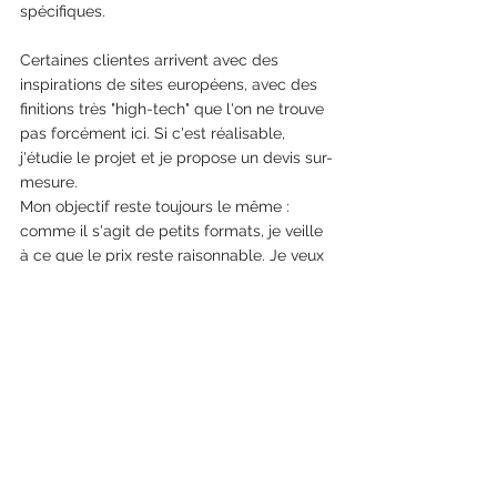
spécifiques.
Certaines clientes arrivent avec des 
inspirations de sites européens, avec des 
finitions très "high-tech" que l'on ne trouve 
pas forcément ici. Si c'est réalisable, 
j'étudie le projet et je propose un devis sur-
mesure.
Mon objectif reste toujours le même : 
comme il s'agit de petits formats, je veille 
à ce que le prix reste raisonnable. Je veux 
avant tout que ma cliente reçoive un 
produit qui la rend heureuse sans que ce 
soit exorbitant. 