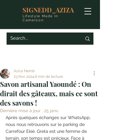
SIGNEDD_AZIZA
Lifestyle Made In
Cameroon
Aziza Nemb
23 févr. 2024
6 min de lecture
Savon artisanal Yaoundé : On
dirait des gâteaux, mais ce sont
des savons !
Dernière mise à jour :
25 janv.
Après quelques échanges sur WhatsApp, 
nous nous retrouvons sur le parking de 
Carrefour Ekié. Greta est une femme de 
terrain, son temps est précieux. Face à 