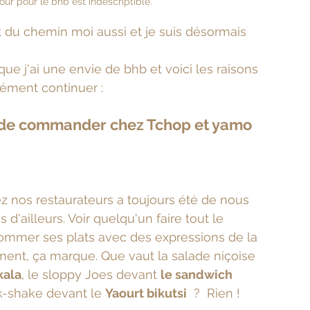
r pour le bhb est indescriptible.
ait du chemin moi aussi et je suis désormais 
que j'ai une envie de bhb et voici les raisons 
rément continuer :
 de commander chez Tchop et yamo 
 
z nos restaurateurs a toujours été de nous 
d'ailleurs. Voir quelqu'un faire tout le 
 nommer ses plats avec des expressions de la 
ment, ça marque. Que vaut la salade niçoise 
kala
, le sloppy Joes devant 
le sandwich 
k-shake devant le 
Yaourt bikutsi
  ?  Rien !