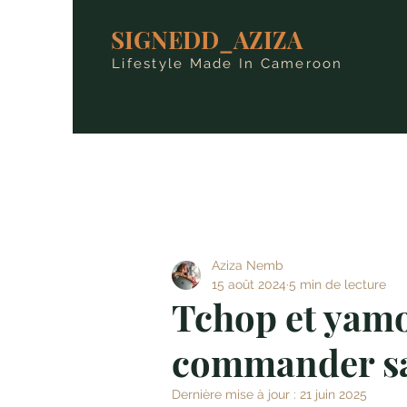
SIGNEDD_AZIZA
Lifestyle Made In Cameroon
Aziza Nemb
15 août 2024
5 min de lecture
Tchop et yamo
commander sa
Dernière mise à jour :
21 juin 2025