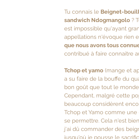
Tu connais le 
Beignet-bouill
sandwich Ndogmangolo
 ? 
est impossible qu'ayant gra
appellations n'évoque rien en
que nous avons tous connue
contribué à faire connaitre au
Tchop et yamo
 (mange et ap
a su faire de la bouffe du q
bon goût que tout le monde 
Cependant, malgré cette pop
beaucoup considèrent encor
Tchop et Yamo comme une ex
se permettre. Cela n'est bie
j'ai dû commander des beign
jusqu'où je pousse le sacrifi