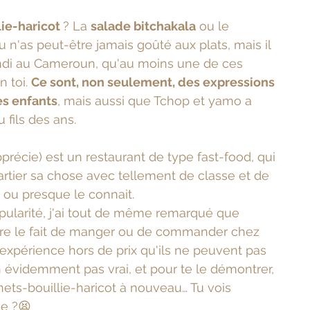
ie-haricot 
? La 
salade bitchakala
 ou le 
Tu n'as peut-être jamais goûté aux plats, mais il 
ndi au Cameroun, qu'au moins une de ces 
 toi. 
Ce sont, non seulement, des expressions 
s enfants
, mais aussi que Tchop et yamo a 
 fils des ans.
précie) est un restaurant de type fast-food, qui 
uartier sa chose avec tellement de classe et de 
ou presque le connait.
ularité, j'ai tout de même remarqué que 
e le fait de manger ou de commander chez 
périence hors de prix qu'ils ne peuvent pas 
n évidemment pas vrai, et pour te le démontrer, 
ets-bouillie-haricot à nouveau… Tu vois 
ce ?😫