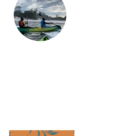
Ce que vous venez
de lire existe
vraiment.
Pas dans un magazine. Pas
sur un écran. À Kribi avec
vous dedans.
Séjour immersif, panier curé,
expérience sur mesure.
Signedd organise tout.