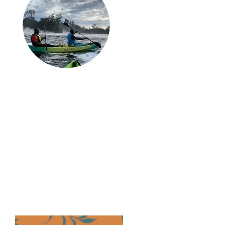
Ce que vous venez
de lire existe
vraiment.
Pas dans un magazine. Pas
sur un écran. À Kribi avec
vous dedans.
Séjour immersif, panier curé,
expérience sur mesure.
Signedd organise tout.