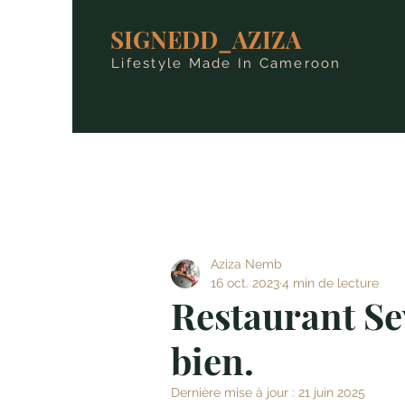
SIGNEDD_AZIZA
Lifestyle Made In Cameroon
Aziza Nemb
16 oct. 2023
4 min de lecture
Restaurant Sev
bien.
Dernière mise à jour :
21 juin 2025